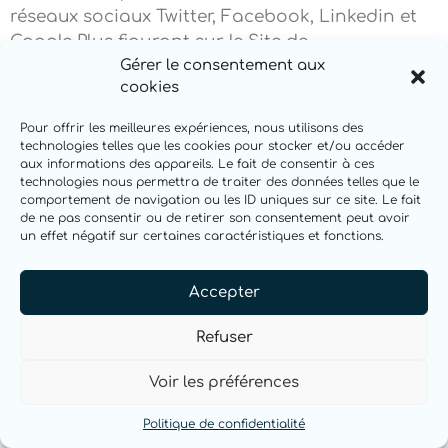
réseaux sociaux Twitter, Facebook, Linkedin et
Google Plus figurant sur le Site de
https://bimwiq.com/ ou dans son application
Gérer le consentement aux
cookies
mobile et si l’Utilisateur a accepté le dépôt de
cookies en poursuivant sa navigation sur le
Pour offrir les meilleures expériences, nous utilisons des
Site Internet ou l’application mobile de
technologies telles que les cookies pour stocker et/ou accéder
https://bimwiq.com/, Twitter, Facebook, Linkedin
aux informations des appareils. Le fait de consentir à ces
technologies nous permettra de traiter des données telles que le
et Google Plus peuvent également déposer des
comportement de navigation ou les ID uniques sur ce site. Le fait
cookies sur vos terminaux (ordinateur, tablette,
de ne pas consentir ou de retirer son consentement peut avoir
un effet négatif sur certaines caractéristiques et fonctions.
téléphone portable).
Ces types de cookies ne sont déposés sur vos
Accepter
terminaux qu’à condition que vous y
consentiez, en continuant votre navigation sur
Refuser
le Site Internet ou l’application mobile de
https://bimwiq.com/. À tout moment,
Voir les préférences
l’Utilisateur peut néanmoins revenir sur son
Politique de confidentialité
consentement à ce que https://bimwiq.com/